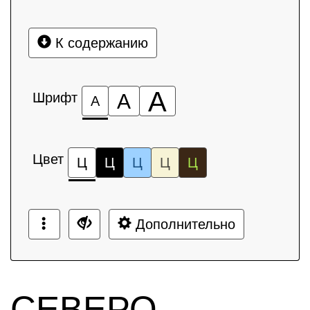
К содержанию
А
Шрифт
А
А
Цвет
Ц
Ц
Ц
Ц
Ц
Дополнительно
СЕВЕРО-