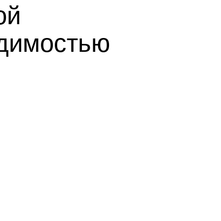
ой
одимостью