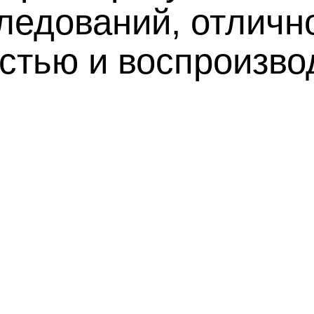
ледований, отличн
остью и воспроизв