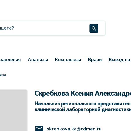
равления
Анализы
Комплексы
Врачи
Выезд на
вна
Скребкова Ксения Александр
Начальник регионального представитель
клинической лабораторной диагностик
skrebkova.ka@cdmed.ru