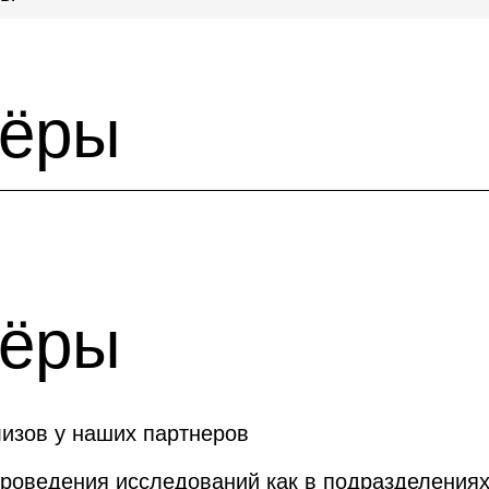
нёры
нёры
лизов у наших партнеров
проведения исследований как в подразделени