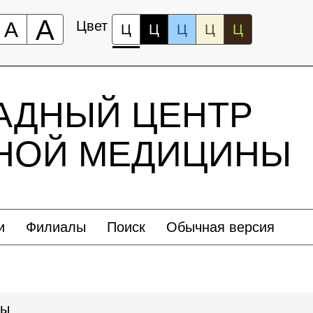
А
А
Цвет
Ц
Ц
Ц
Ц
Ц
АДНЫЙ ЦЕНТР
ЬНОЙ МЕДИЦИНЫ
и
Филиалы
Поиск
Обычная версия
ры