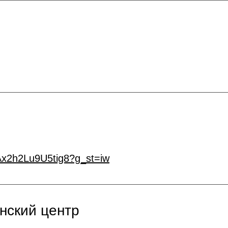
fAx2h2Lu9U5tig8?g_st=iw
нский центр